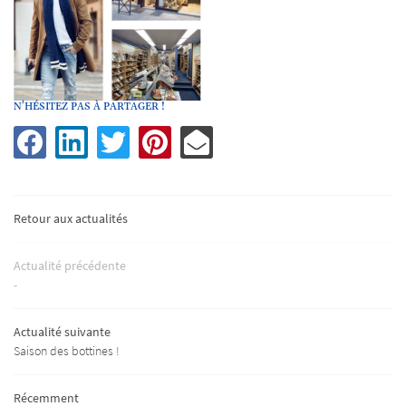
N'HÉSITEZ PAS À PARTAGER !
Retour aux actualités
UNE QUESTI
Actualité précédente
ACCUEIL
-
02 48 58 69 98
HAUSSURES
Actualité suivante
Saison des bottines !
TER ET MAROQUINERIE
Récemment