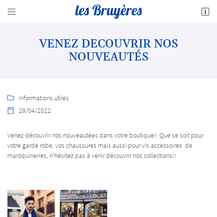


10 rue du Charbon
18700 Aubigny-sur-Nère
02 48 58 69 98
VENEZ DECOUVRIR NOS
NOUVEAUTÉS
Informations utiles

29/04/2022

Venez découvrir nos nouveautées dans votre boutique!! Que se soit pour
votre garde robe, vos chaussures mais aussi pour vis accessoires de
Adresse email de réception

maroquineries, n’hésitez pas à venir découvrir nos collections!!
En cochant cette case, vous consentez à recevoir nos propositions commerciales à l'adresse
email indiqué ci-dessus. Vous pouvez vous désinscrire à tout moment en utilisant
le
formulaire de désinscription
.
INSCRIPTION