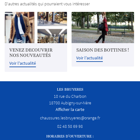
OS PRODUITS
D'autres actualités qui pourraient vous intéresser
RESTEZ INFO
AVIS
INSCRIPTION NEWS
ACTUALITÉS
CONTACT
VENEZ DECOUVRIR
SAISON DES BOTTINES !
REJOIGNEZ-NOUS
NOS NOUVEAUTÉS
Voir l'actualité
Voir l'actualité
LES BRUYERES
10 rue du Charbon
18700 Aubigny-sur-Nère
Afficher la carte
02 48 58 69 98
HORAIRES D'OUVERTURE :