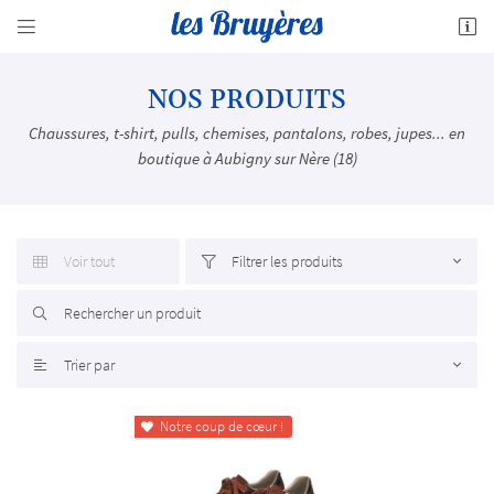


10 rue du Charbon
18700 Aubigny-sur-Nère
02 48 58 69 98
NOS PRODUITS
Chaussures, t-shirt, pulls, chemises, pantalons, robes, jupes... en
boutique à Aubigny sur Nère (18)
Voir tout
Filtrer les produits



Adresse email de réception

Trier par

En cochant cette case, vous consentez à recevoir nos propositions commerciales à l'adresse
email indiqué ci-dessus. Vous pouvez vous désinscrire à tout moment en utilisant
le
formulaire de désinscription
.
Notre coup de cœur !

INSCRIPTION