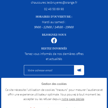
02 48 58 69 98
HORAIRES D'OUVERTURE :
Mardi au samedi :
9h00 - 12h00 / 14h30 - 19h00
REJOIGNEZ-NOUS
RESTEZ INFORMÉS
Tenez vous informés de nos dernières offres
et actualités
Gestion des cookies
Mentions Légales
Conditions générales d'utilisation
Ce site nécessite l'utilisation de cookies "traceurs" pour mesurer l'audience et
Politique de confidentialité
offrir une experience utilisateur optimale. Vous pouvez à tout moment les
Gestion des cookies
accepter ou les refuser depuis
notre page dédiée
.
Sitemap