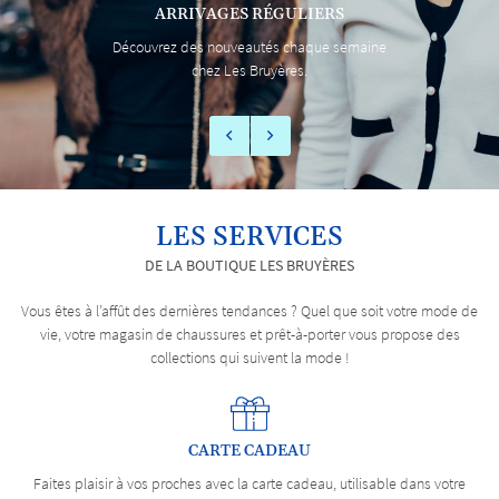
ARRIVAGES RÉGULIERS
ACTUALITÉS
Découvrez des nouveautés chaque semaine
chez Les Bruyères.
CONTACT
REJOIGNEZ-NOUS
LES SERVICES
DE LA BOUTIQUE LES BRUYÈRES
Vous êtes à l’affût des dernières tendances ? Quel que soit votre mode de
vie, votre magasin de chaussures et prêt-à-porter vous propose des
collections qui suivent la mode !
CARTE CADEAU
Faites plaisir à vos proches avec la carte cadeau, utilisable dans votre